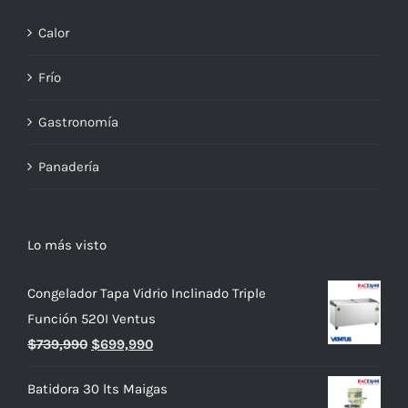
Calor
Frío
Gastronomía
Panadería
Lo más visto
Congelador Tapa Vidrio Inclinado Triple
Función 520I Ventus
El
El
$
739,990
$
699,990
precio
precio
Batidora 30 lts Maigas
original
actual