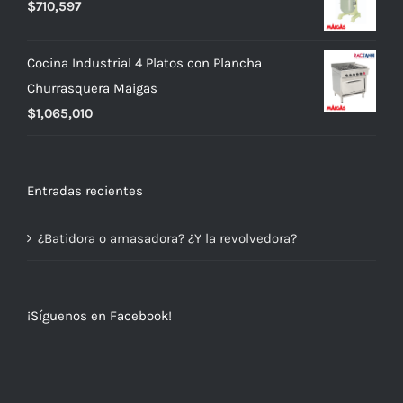
$
710,597
era:
es:
$739,990.
$699,990.
Cocina Industrial 4 Platos con Plancha
Churrasquera Maigas
$
1,065,010
Entradas recientes
¿Batidora o amasadora? ¿Y la revolvedora?
¡Síguenos en Facebook!