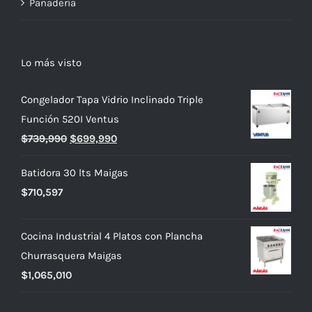
Panadería
Lo más visto
Congelador Tapa Vidrio Inclinado Triple
Función 520I Ventus
El
El
$
739,990
$
699,990
precio
precio
Batidora 30 lts Maigas
original
actual
$
710,597
era:
es:
$739,990.
$699,990.
Cocina Industrial 4 Platos con Plancha
Churrasquera Maigas
$
1,065,010