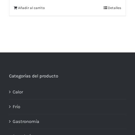
original
actual
Añadir al carrito
Detalles
era:
es:
$643,647.
$617,990.
Categorías del producto
Calor
Frío
Gastronomía