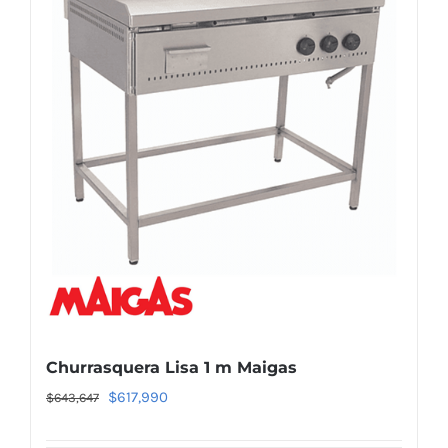
Churrasquera Lisa 1 m Maigas
El
El
$
617,990
$
643,647
precio
precio