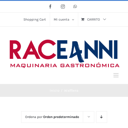
Saltar
Facebook
Instagram
WhatsApp
al
contenido
Shopping Cart
Mi cuenta
CARRITO
Inicio
Wafflera
Ordena por
Orden predeterminado