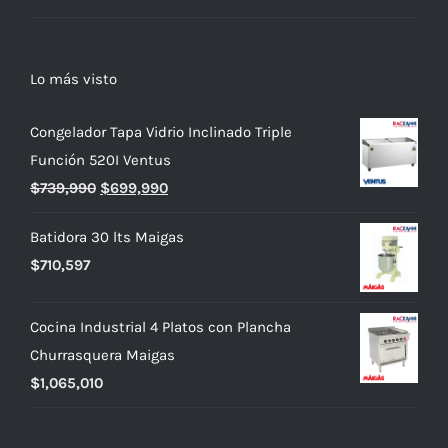
Lo más visto
Congelador Tapa Vidrio Inclinado Triple
Función 520I Ventus
El
El
$
739,990
$
699,990
precio
precio
Batidora 30 lts Maigas
original
actual
$
710,597
era:
es:
$739,990.
$699,990.
Cocina Industrial 4 Platos con Plancha
Churrasquera Maigas
$
1,065,010