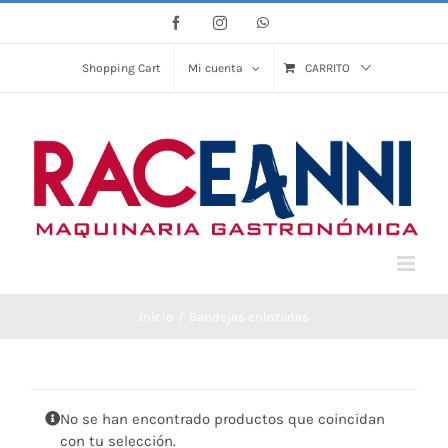
Saltar
Facebook
Instagram
WhatsApp
al
contenido
Shopping Cart
Mi cuenta
CARRITO
Inicio
Bandejas enlozadas
No se han encontrado productos que coincidan
con tu selección.