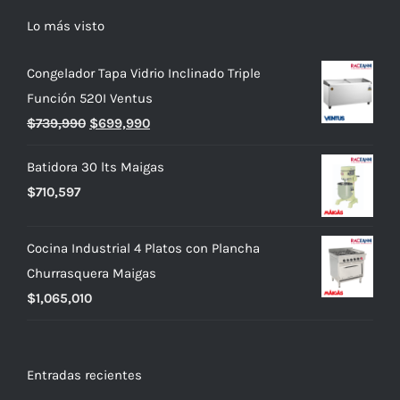
Lo más visto
Congelador Tapa Vidrio Inclinado Triple
Función 520I Ventus
El
El
$
739,990
$
699,990
precio
precio
Batidora 30 lts Maigas
original
actual
$
710,597
era:
es:
$739,990.
$699,990.
Cocina Industrial 4 Platos con Plancha
Churrasquera Maigas
$
1,065,010
Entradas recientes