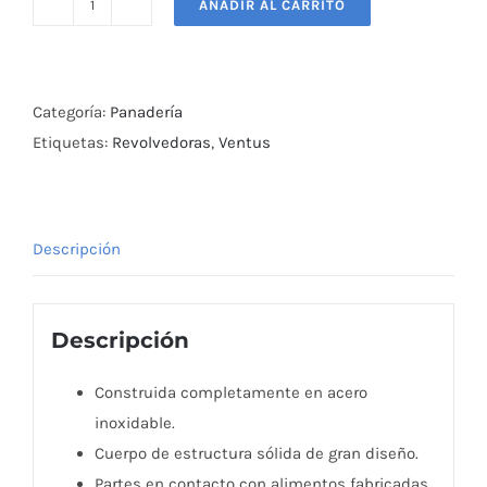
AÑADIR AL CARRITO
Revolvedora
Industrial
25
kg
Categoría:
Panadería
Ventus
Etiquetas:
Revolvedoras
,
Ventus
cantidad
Descripción
Descripción
Construida completamente en acero
inoxidable.
Cuerpo de estructura sólida de gran diseño.
Partes en contacto con alimentos fabricadas