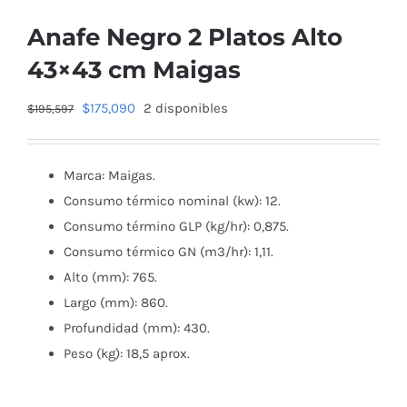
Anafe Negro 2 Platos Alto
43×43 cm Maigas
El
El
$
175,090
2 disponibles
$
195,597
precio
precio
original
actual
Marca: Maigas.
era:
es:
Consumo térmico nominal (kw): 12.
$195,597.
$175,090.
Consumo término GLP (kg/hr): 0,875.
Consumo térmico GN (m3/hr): 1,11.
Alto (mm): 765.
Largo (mm): 860.
Profundidad (mm): 430.
Peso (kg): 18,5 aprox.