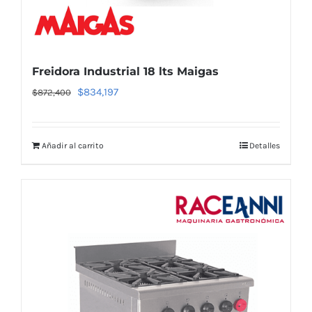
Freidora Industrial 18 lts Maigas
El
El
$
834,197
$
872,400
precio
precio
original
actual
Añadir al carrito
Detalles
era:
es:
$872,400.
$834,197.