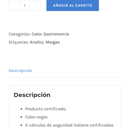
AÑADIR AL CARRITO
Anafe
Negro
2
Platos
Categorías:
Calor
,
Gastronomía
Alto
Etiquetas:
Anafes
,
Maigas
43x43
cm
Maigas
Descripción
cantidad
Descripción
Producto certificado.
Color negro.
2 válvulas de seguridad italiana certificadas.