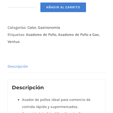
AÑADIR AL CARRITO
Asador
de
Pollos
Categorías:
Calor
,
Gastronomía
a
Etiquetas:
Asadores de Pollo
,
Asadores de Pollo a Gas
,
Gas
Ventus
6
Espadas
Ventus
Descripción
cantidad
Descripción
Asador de pollos ideal para comercio de
comida rápida y supermercados.