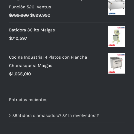
Función 520I Ventus
El
El
$
739,990
$
699,990
precio
precio
Batidora 30 lts Maigas
original
actual
$
710,597
era:
es:
$739,990.
$699,990.
Cocina Industrial 4 Platos con Plancha
Churrasquera Maigas
$
1,065,010
Entradas recientes
¿Batidora o amasadora? ¿Y la revolvedora?