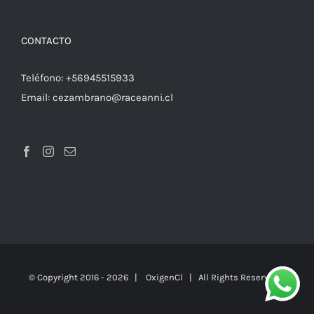
CONTACTO
Teléfono:
+56945515933
Email:
cezambrano@raceanni.cl
© Copyright 2016 -
2026 |
OxigenCl
| All Rights Reserved