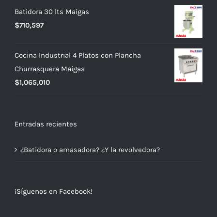
precio
precio
Batidora 30 lts Maigas
original
actual
$
710,597
era:
es:
$739,990.
$699,990.
Cocina Industrial 4 Platos con Plancha
Churrasquera Maigas
$
1,065,010
Entradas recientes
¿Batidora o amasadora? ¿Y la revolvedora?
¡Síguenos en Facebook!