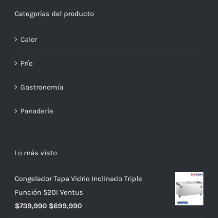
Categorías del producto
Calor
Frío
Gastronomía
Panadería
Lo más visto
Congelador Tapa Vidrio Inclinado Triple
Función 520I Ventus
El
El
$
739,990
$
699,990