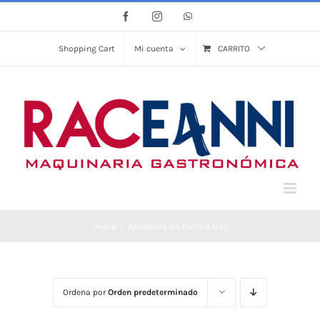
Saltar
Facebook
Instagram
WhatsApp
al
contenido
Shopping Cart
Mi cuenta
CARRITO
Inicio
Asadores de Pollo a Gas
Ordena por
Orden predeterminado