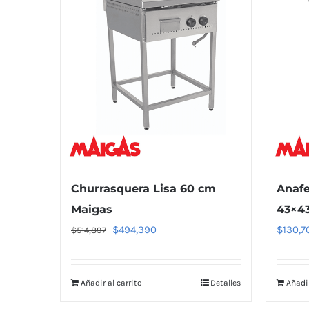
Churrasquera Lisa 60 cm
Anafe
Maigas
43×4
El
El
$
494,390
$
130,7
$
514,897
precio
precio
original
actual
Añadir al carrito
Detalles
Añadir
era:
es:
$514,897.
$494,390.