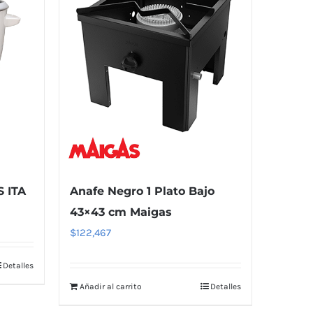
S ITA
Anafe Negro 1 Plato Bajo
43×43 cm Maigas
$
122,467
Detalles
Añadir al carrito
Detalles