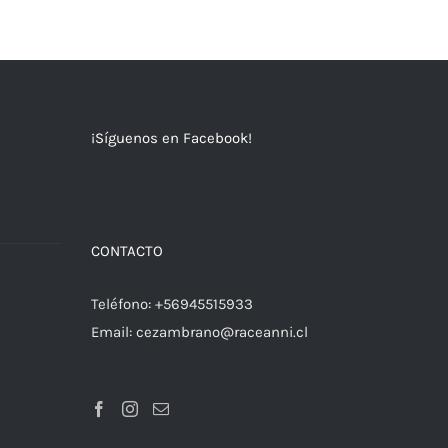
¡Síguenos en Facebook!
a
CONTACTO
Teléfono:
+56945515933
Email:
cezambrano@raceanni.cl