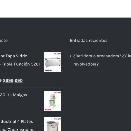
isto
Entradas recientes
or Tapa Vidrio
¿Batidora o amasadora? ¿Y l
o Triple Función 520I
revolvedora?
El
El
0
$
699,990
precio
precio
 30 lts Maigas
original
actual
era:
es:
$739,990.
$699,990.
dustrial 4 Platos
cha Churrasquera