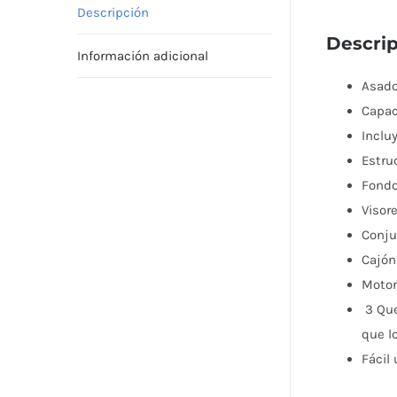
Descripción
Descri
Información adicional
Asado
Capac
Inclu
Estru
Fondo
Visor
Conju
Cajón
Motor
3 Que
que l
Fácil