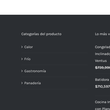
Categorías del producto
Lo más v
Calor
Congelad
Inclinad
Frío
Ventus
$
739,99
Gastronomía
Batidora
Panadería
$
710,597
Cocina In
con Plan