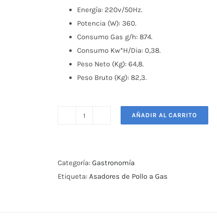
Energía: 220v/50Hz.
Potencia (W): 360.
Consumo Gas g/h: 874.
Consumo Kw*H/Dia: 0,38.
Peso Neto (Kg): 64,8.
Peso Bruto (Kg): 82,3.
AÑADIR AL CARRITO
Asador
de
Pollos
a
Categoría:
Gastronomía
Gas
Etiqueta:
Asadores de Pollo a Gas
4
Espadas
PROGAS