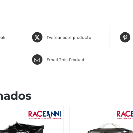
ook
Twitear este producto
Email This Product
nados