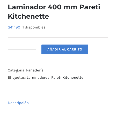
Laminador 400 mm Pareti
Kitchenette
$
41,190
1 disponibles
AÑADIR AL CARRITO
Laminador
400
mm
Categoría:
Panadería
Pareti
Etiquetas:
Laminadores
,
Pareti Kitchenette
Kitchenette
cantidad
Descripción