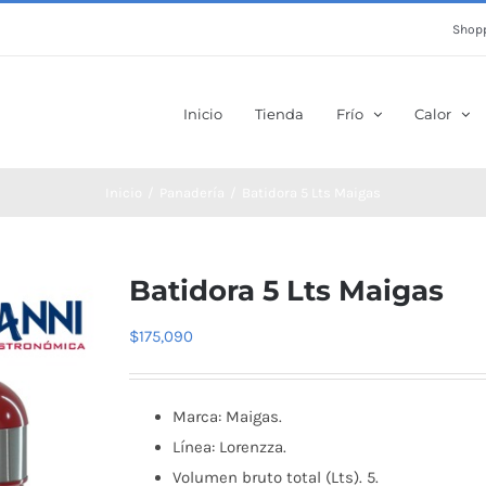
Shopp
Inicio
Tienda
Frío
Calor
Inicio
Panadería
Batidora 5 Lts Maigas
Batidora 5 Lts Maigas
$
175,090
Marca: Maigas.
Línea: Lorenzza.
Volumen bruto total (Lts). 5.