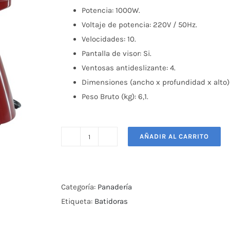
Potencia: 1000W.
Voltaje de potencia: 220V / 50Hz.
Velocidades: 10.
Pantalla de visor: Si.
Ventosas antideslizante: 4.
Dimensiones (ancho x profundidad x alto
Peso Bruto (kg): 6,1.
AÑADIR AL CARRITO
Batidora
5
Lts
Maigas
Categoría:
Panadería
cantidad
Etiqueta:
Batidoras