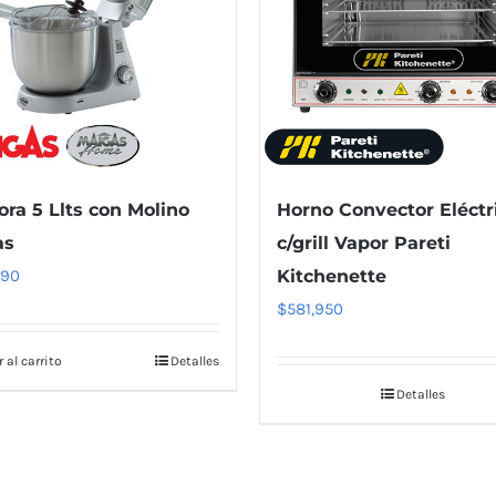
ora 5 Llts con Molino
Horno Convector Eléctr
as
c/grill Vapor Pareti
990
Kitchenette
$
581,950
 al carrito
Detalles
Detalles