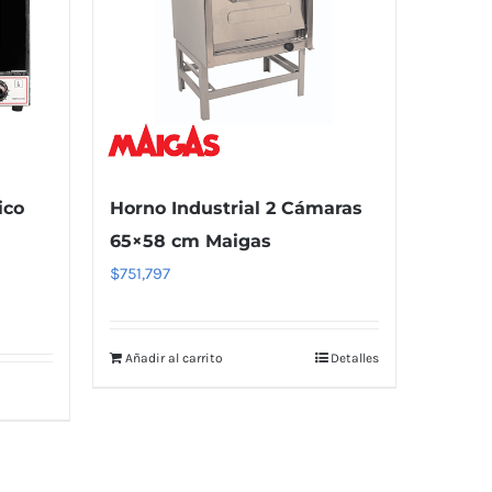
ico
Horno Industrial 2 Cámaras
65×58 cm Maigas
$
751,797
Añadir al carrito
Detalles