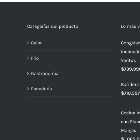
Categorías del producto
Lo más v
Calor
Congelad
Inclinad
Frío
Ventus
$
739,99
Gastronomía
Batidora
Panadería
$
710,597
Cocina In
con Plan
Maigas
$
1,065,0