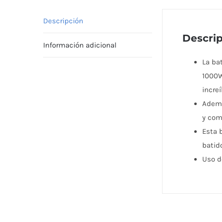
Descripción
Descri
Información adicional
La ba
1000W
incre
Ademá
y com
Esta b
batid
Uso d