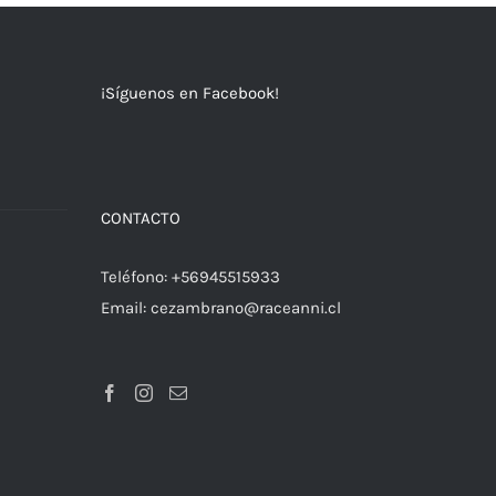
¡Síguenos en Facebook!
a
CONTACTO
Teléfono:
+56945515933
Email:
cezambrano@raceanni.cl