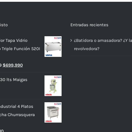
isto
Entradas recientes
or Tapa Vidrio
¿Batidora o amasadora? ¿Y l
o Triple Función 520I
revolvedora?
El
El
0
$
699,990
precio
precio
 30 lts Maigas
original
actual
era:
es:
$739,990.
$699,990.
dustrial 4 Platos
cha Churrasquera
10