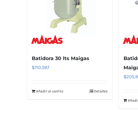
Batidora 30 lts Maigas
Batid
$
710,597
Maig
$
205,
Añadir al carrito
Detalles
Añadir