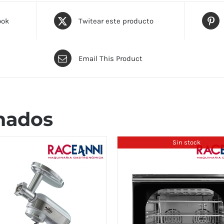
ook
Twitear este producto
Email This Product
nados
Sin stock