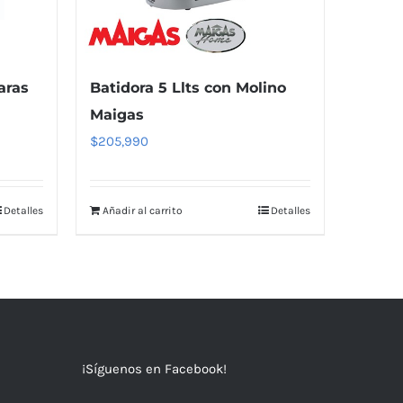
aras
Batidora 5 Llts con Molino
Maigas
$
205,990
Detalles
Añadir al carrito
Detalles
¡Síguenos en Facebook!