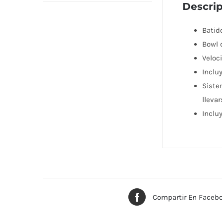
Descri
Batid
Bowl 
Veloci
Incluy
Siste
llevar
Inclu
Compartir En Faceb