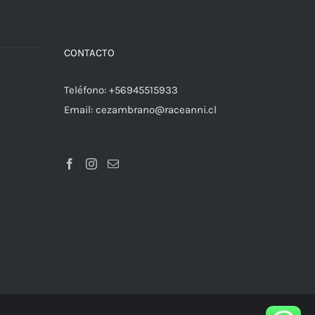
a
CONTACTO
Teléfono:
+56945515933
Email:
cezambrano@raceanni.cl