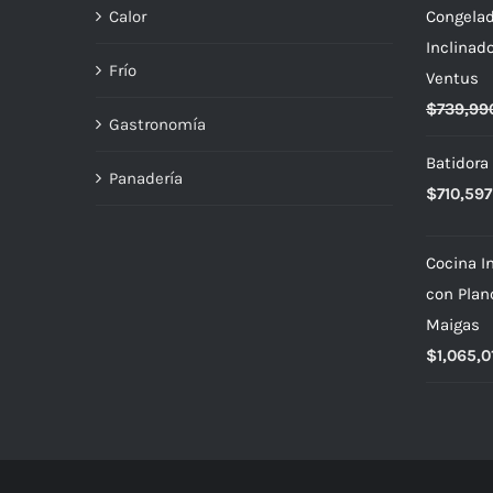
Calor
Congelad
Inclinad
Frío
Ventus
$
739,99
Gastronomía
Batidora
Panadería
$
710,597
Cocina In
con Plan
Maigas
$
1,065,0