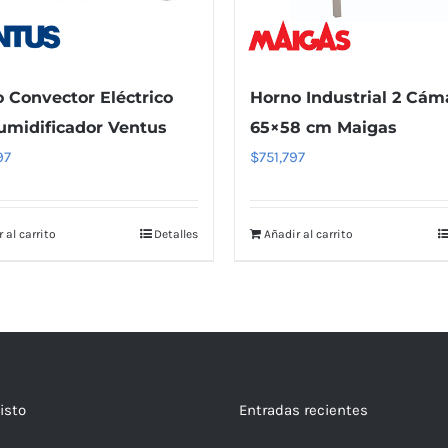
 Convector Eléctrico
Horno Industrial 2 Cám
umidificador Ventus
65×58 cm Maigas
97
$
751,797
 al carrito
Detalles
Añadir al carrito
isto
Entradas recientes