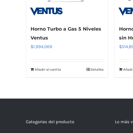
Horno Turbo a Gas 5 Niveles
Horno
Ventus
sin H
$
1,994,069
$
514,8
Añadir al carrito
Detalles
Añadir
Categorías del producto
Lo más v