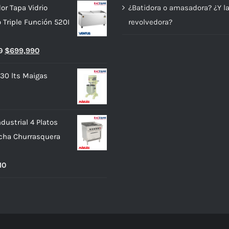
or Tapa Vidrio
¿Batidora o amasadora? ¿Y l
o Triple Función 520I
revolvedora?
El
El
0
$
699,990
precio
precio
 30 lts Maigas
original
actual
era:
es:
$739,990.
$699,990.
dustrial 4 Platos
cha Churrasquera
10