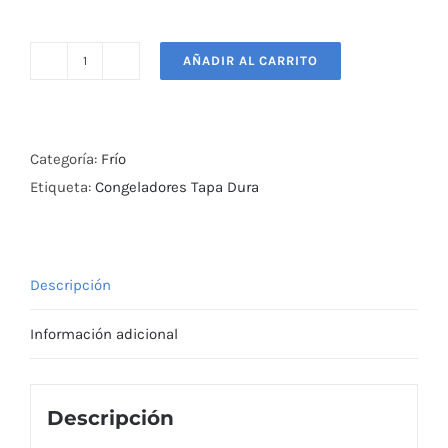
AÑADIR AL CARRITO
Congelador
Dual
Tapa
Dura
Categoría:
Frío
380
Etiqueta:
Congeladores Tapa Dura
Lts
Maigas
cantidad
Descripción
Información adicional
Descripción