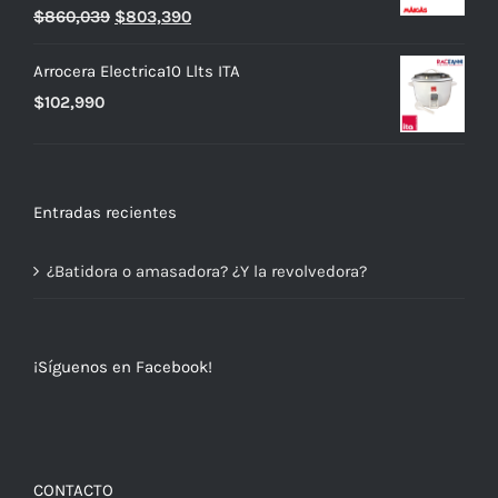
El
El
$
860,039
$
803,390
precio
precio
Arrocera Electrica10 Llts ITA
original
actual
$
102,990
era:
es:
$860,039.
$803,390.
Entradas recientes
¿Batidora o amasadora? ¿Y la revolvedora?
¡Síguenos en Facebook!
CONTACTO