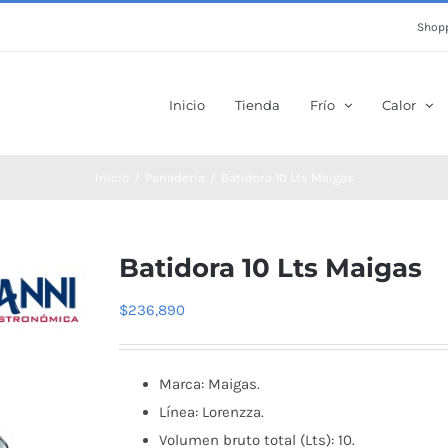
Shopp
Inicio
Tienda
Frío
Calor
Inicio
Panadería
Batidora 10 Lts Maigas
Batidora 10 Lts Maigas
$
236,890
Marca: Maigas.
Línea: Lorenzza.
Volumen bruto total (Lts): 10.