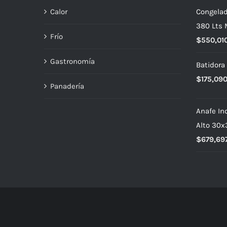
Calor
Congelad
380 Lts 
Frío
$
550,01
Gastronomía
Batidora
$
175,09
Panadería
Anafe Ind
Alto 30
$
679,69