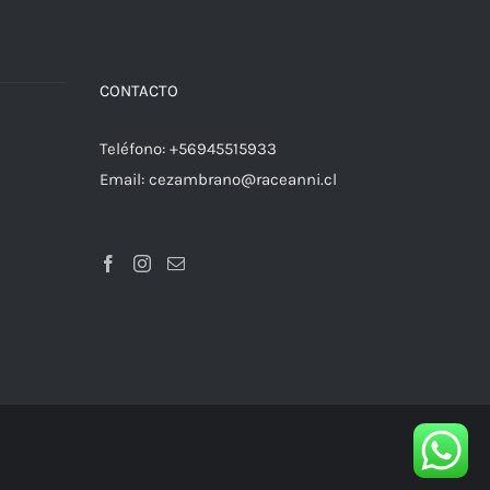
a
CONTACTO
Teléfono:
+56945515933
Email:
cezambrano@raceanni.cl