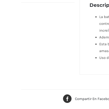
Descri
La ba
contr
incre
Ademá
Esta b
amasa
Uso d
Compartir En Faceb