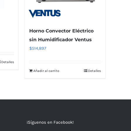
Horno Convector Eléctrico
sin Humidificador Ventus
$
514,897
Detalles
Añadir al carrito
Detalles
¡Síguenos en Facebook!