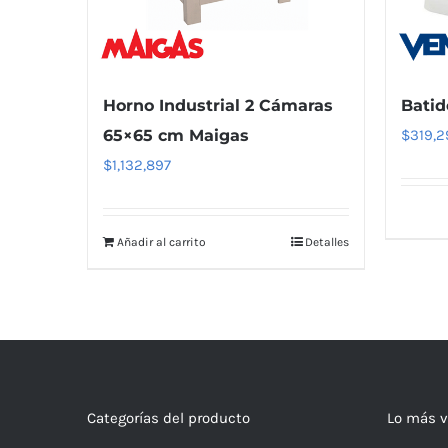
Horno Industrial 2 Cámaras
Batid
65×65 cm Maigas
$
319,2
$
1,132,897
Añadir al carrito
Detalles
Categorías del producto
Lo más v