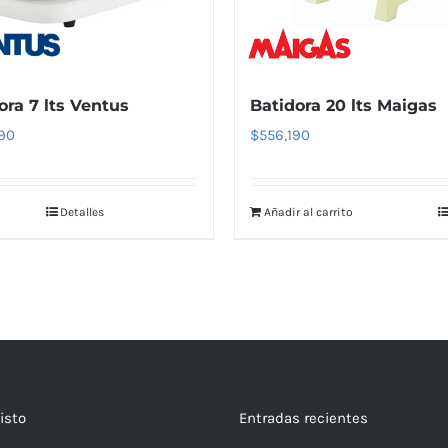
ora 7 lts Ventus
Batidora 20 lts Maigas
90
$
556,190
Detalles
Añadir al carrito
isto
Entradas recientes