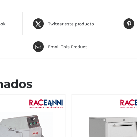
ook
Twitear este producto
Email This Product
nados