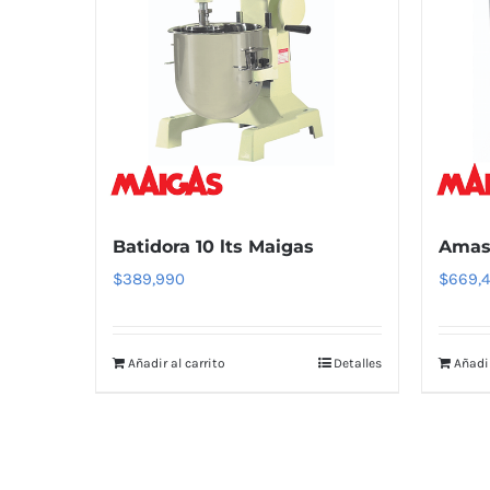
Batidora 10 lts Maigas
Amas
$
389,990
$
669,
Añadir al carrito
Detalles
Añadir