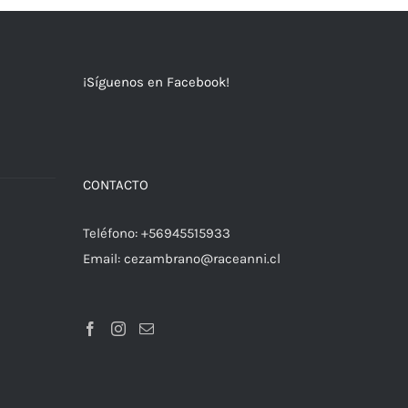
¡Síguenos en Facebook!
a
CONTACTO
Teléfono:
+56945515933
Email:
cezambrano@raceanni.cl