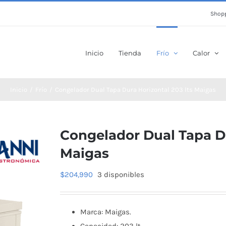
Shopp
Inicio
Tienda
Frío
Calor
Inicio
Frío
Congelador Dual Tapa Dura Horizontal 203 lts Maigas
Congelador Dual Tapa Du
Maigas
$
204,990
3 disponibles
Marca: Maigas.