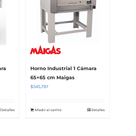
ara
Horno Industrial 1 Cámara
65×65 cm Maigas
$
545,797
Detalles
Añadir al carrito
Detalles