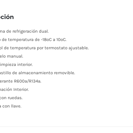
Maigas
cantidad
pción
ma de refrigeración dual.
 de temperatura de -18ºC a 10ºC.
ol de temperatura por termostato ajustable.
elo manual.
limpieza interior.
astillo de almacenamiento removible.
gerante R600a/R134a.
ación Interior.
con ruedas.
 con llave.