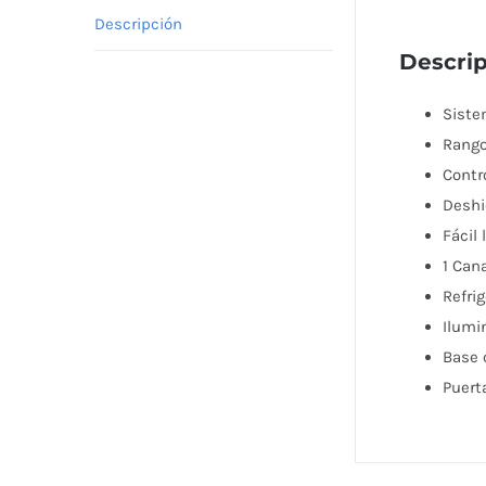
Descripción
Descri
Siste
Rango
Contr
Deshi
Fácil 
1 Can
Refri
Ilumin
Base 
Puerta