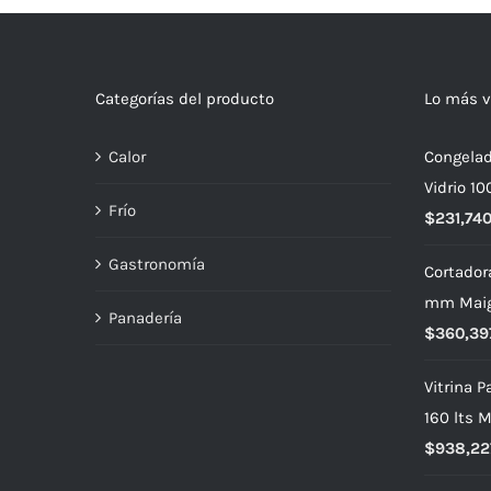
Categorías del producto
Lo más v
Calor
Congelad
Vidrio 1
Frío
$
231,74
Gastronomía
Cortador
mm Mai
Panadería
$
360,39
Vitrina 
160 lts 
$
938,22