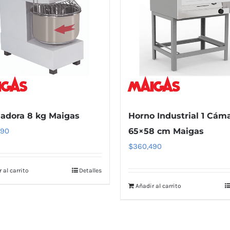
adora 8 kg Maigas
Horno Industrial 1 Cám
490
65×58 cm Maigas
$
360,490
 al carrito
Detalles
Añadir al carrito