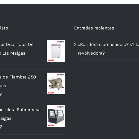
isto
Entradas recientes
or Dual Tapa De
¿Batidora o amasadora? ¿Y l
00 Lts Maigas
revolvedora?
0
a de Fiambre 250
gas
7
Pastelera Sobremesa
Maigas
7