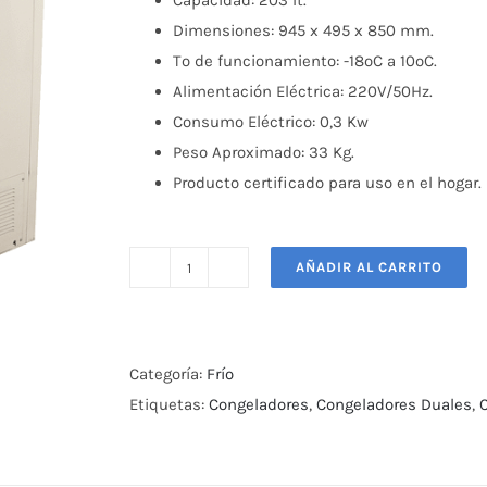
Capacidad: 203 lt.
Dimensiones: 945 x 495 x 850 mm.
Tº de funcionamiento: -18ºC a 10ºC.
Alimentación Eléctrica: 220V/50Hz.
Consumo Eléctrico: 0,3 Kw
Peso Aproximado: 33 Kg.
Producto certificado para uso en el hogar.
AÑADIR AL CARRITO
Congelador
Dual
Tapa
Dura
Categoría:
Frío
Horizontal
Etiquetas:
Congeladores
,
Congeladores Duales
,
203
lts