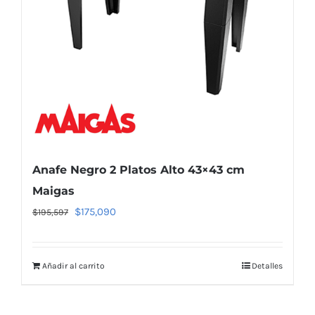
Anafe Negro 2 Platos Alto 43×43 cm
Maigas
El
El
$
175,090
$
195,597
precio
precio
original
actual
Añadir al carrito
Detalles
era:
es:
$195,597.
$175,090.