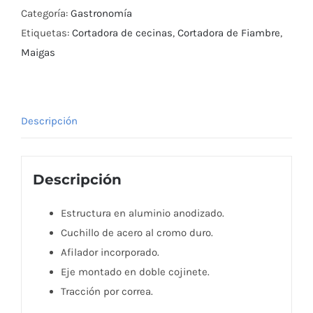
300
Categoría:
Gastronomía
mm
Etiquetas:
Cortadora de cecinas
,
Cortadora de Fiambre
,
Maigas
Maigas
cantidad
Descripción
Descripción
Estructura en aluminio anodizado.
Cuchillo de acero al cromo duro.
Afilador incorporado.
Eje montado en doble cojinete.
Tracción por correa.