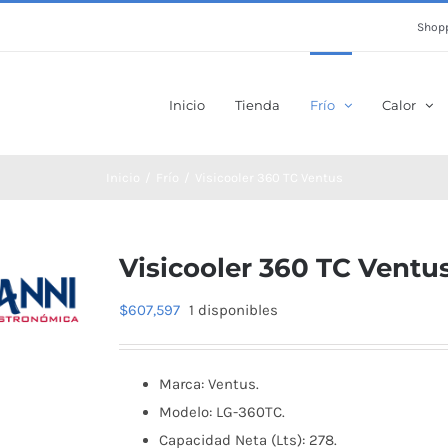
Shopp
Inicio
Tienda
Frío
Calor
Inicio
Frío
Visicooler 360 TC Ventus
Visicooler 360 TC Ventu
$
607,597
1 disponibles
Marca: Ventus.
Modelo: LG-360TC.
Capacidad Neta (Lts): 278.