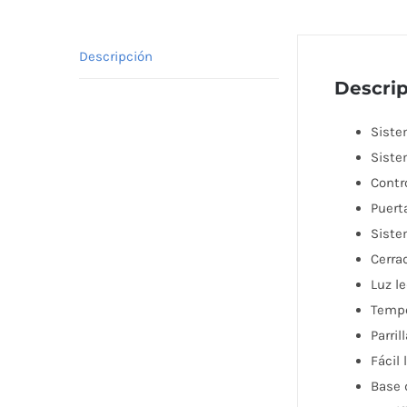
Descripción
Descri
Siste
Siste
Contr
Puert
Siste
Cerra
Luz l
Tempe
Parril
Fácil
Base 