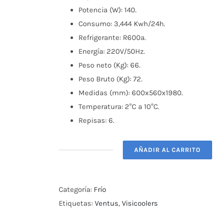
Potencia (W): 140.
Consumo: 3,444 Kwh/24h.
Refrigerante: R600a.
Energía: 220V/50Hz.
Peso neto (Kg): 66.
Peso Bruto (Kg): 72.
Medidas (mm): 600x560x1980.
Temperatura: 2°C a 10°C.
Repisas: 6.
AÑADIR AL CARRITO
Visicooler
360
TC
Categoría:
Frío
Ventus
Etiquetas:
Ventus
,
Visicoolers
cantidad