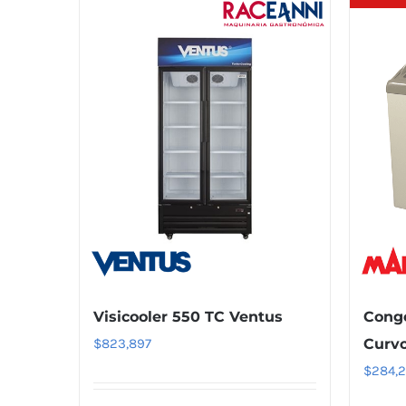
Visicooler 550 TC Ventus
Conge
$
823,897
Curvo
$
284,