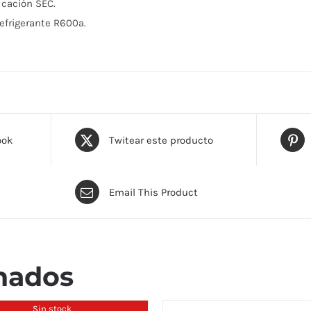
icación SEC.
efrigerante R600a.
ook
Twitear este producto
Email This Product
nados
Sin stock