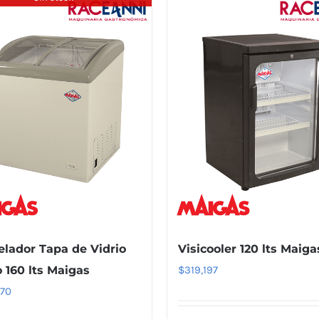
lador Tapa de Vidrio
Visicooler 120 lts Maiga
 160 lts Maigas
$
319,197
270