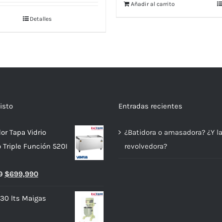
Añadir al carrito
Detalles
isto
Entradas recientes
or Tapa Vidrio
¿Batidora o amasadora? ¿Y l
o Triple Función 520I
revolvedora?
El
El
0
$
699,990
precio
precio
 30 lts Maigas
original
actual
era:
es: