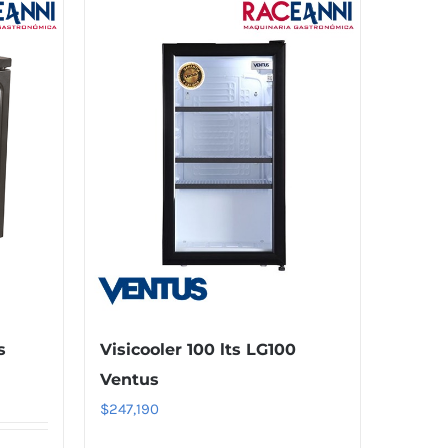
s
Visicooler 100 lts LG100
Ventus
$
247,190