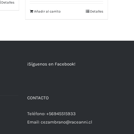
Detalles
Añadir al carrito
Detalles
¡Síguenos en Facebook!
a
CONTACTO
Teléfono:
+56945515933
Email:
cezambrano@raceanni.cl