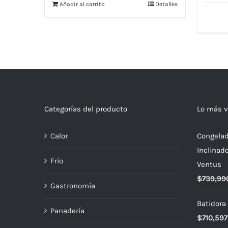
Añadir al carrito
Detalles
Categorías del producto
Lo más v
Calor
Congelad
Inclinad
Frío
Ventus
$
739,99
Gastronomía
Batidora
Panadería
$
710,597