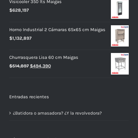
Visicooler 350 lts Maigas
$
628,197
Horno Industrial 2 Cámaras 65x65 cm Maigas
$
1,132,897
Churrasquera Lisa 60 cm Maigas
El
El
$
514,897
$
494,390
precio
precio
original
actual
era:
es:
Entradas recientes
$514,897.
$494,390.
¿Batidora o amasadora? ¿Y la revolvedora?