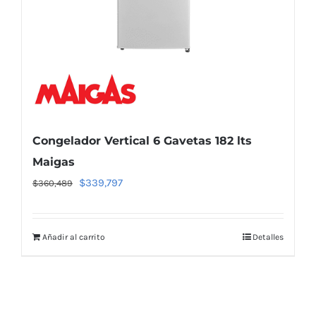
Congelador Vertical 6 Gavetas 182 lts
Maigas
El
El
$
339,797
$
360,489
precio
precio
original
actual
Añadir al carrito
Detalles
era:
es:
$360,489.
$339,797.