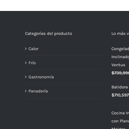
Categorías del producto
Lo más v
Calor
Congelad
Inclinad
Frío
Ventus
$
739,99
Gastronomía
Batidora
Panadería
$
710,597
Cocina In
con Plan