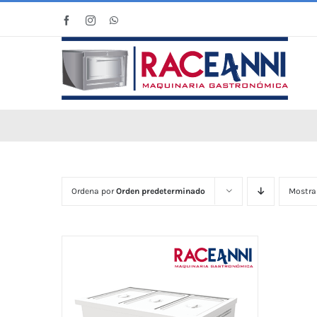
Saltar
Facebook
Instagram
WhatsApp
al
contenido
Ordena por
Orden predeterminado
Mostra