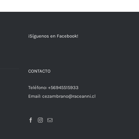
¡Síguenos en Facebook!
a
CONTACTO
Teléfono:
+56945515933
Email:
cezambrano@raceanni.cl