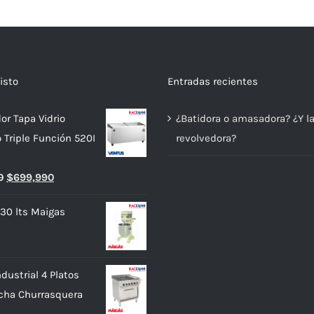
isto
Entradas recientes
or Tapa Vidrio
¿Batidora o amasadora? ¿Y l
o Triple Función 520I
revolvedora?
El
El
0
$
699,990
precio
precio
 30 lts Maigas
original
actual
era:
es:
$739,990.
$699,990.
dustrial 4 Platos
cha Churrasquera