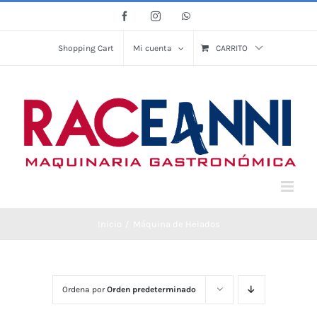
Saltar
Facebook
Instagram
WhatsApp
al
contenido
Shopping Cart
Mi cuenta
CARRITO
Inicio
Máquina de Helados
Ordena por
Orden predeterminado