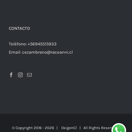
CONTACTO
Teléfono:
+56945515933
Email:
cezambrano@raceanni.cl
© Copyright 2016 -
2026 |
OxigenCl
| All Rights Reserved