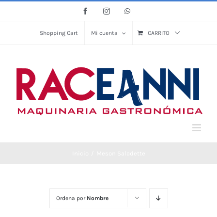
Saltar
Facebook
Instagram
WhatsApp
al
contenido
Shopping Cart
Mi cuenta
CARRITO
Inicio
Meson Saladette
Ordena por
Nombre