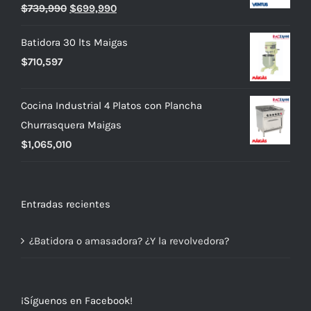
El
El
$
739,990
$
699,990
precio
precio
Batidora 30 lts Maigas
original
actual
$
710,597
era:
es:
$739,990.
$699,990.
Cocina Industrial 4 Platos con Plancha
Churrasquera Maigas
$
1,065,010
Entradas recientes
¿Batidora o amasadora? ¿Y la revolvedora?
¡Síguenos en Facebook!