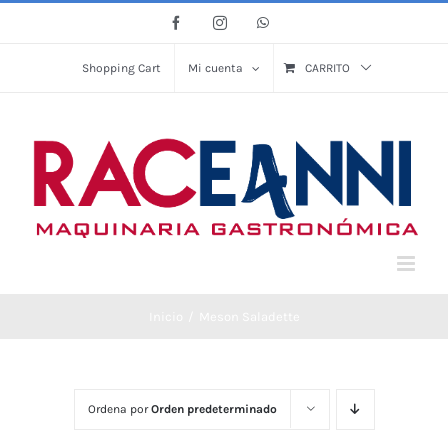
Saltar
Facebook
Instagram
WhatsApp
al
contenido
Shopping Cart
Mi cuenta
CARRITO
Inicio
Meson Saladette
Ordena por
Orden predeterminado