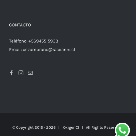
CONTACTO
Teléfono:
+56945515933
Email:
cezambrano@raceanni.cl
© Copyright 2016 -
2026 |
OxigenCl
| All Rights Reserved