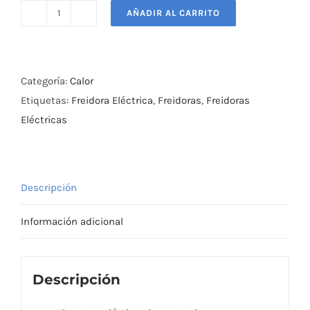
AÑADIR AL CARRITO
Freidora
Eléctrica
1
Deposito
Categoría:
Calor
5.5Lts
Etiquetas:
Freidora Eléctrica
,
Freidoras
,
Freidoras
Pareti
Eléctricas
Kitchenette
cantidad
Descripción
Información adicional
Descripción