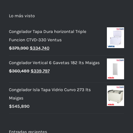
Lo más visto
Congelador Tapa Dura horizontal Triple
Funcion CTVD-330 Ventus
El
El
$
379,990
$
334,740
precio
precio
Congelador Vertical 6 Gavetas 182 lts Maigas
original
actual
El
El
$
360,489
$
339,797
era:
es:
precio
precio
$379,990.
$334,740.
original
actual
Congelador Isla Tapa Vidrio Curvo 273 lts
era:
es:
Maigas
$360,489.
$339,797.
$
545,890
Entradas recientes