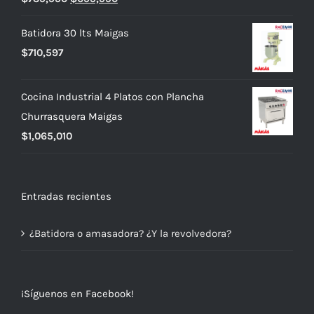
precio
precio
Batidora 30 lts Maigas
original
actual
$
710,597
era:
es:
$739,990.
$699,990.
Cocina Industrial 4 Platos con Plancha
Churrasquera Maigas
$
1,065,010
Entradas recientes
¿Batidora o amasadora? ¿Y la revolvedora?
¡Síguenos en Facebook!