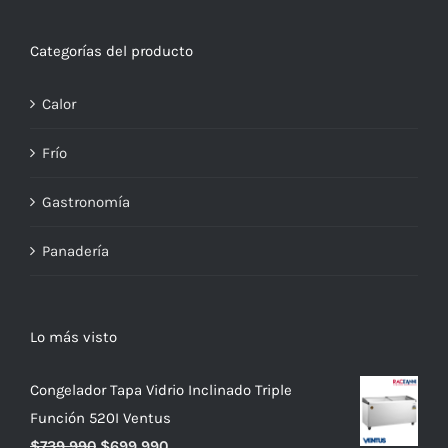
Categorías del producto
Calor
Frío
Gastronomía
Panadería
Lo más visto
Congelador Tapa Vidrio Inclinado Triple
Función 520I Ventus
El
El
$
739,990
$
699,990