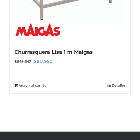
Churrasquera Lisa 1 m Maigas
El
El
$
617,990
$
643,647
precio
precio
original
actual
Añadir al carrito
Detalles
era:
es:
$643,647.
$617,990.