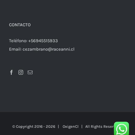
CONTACTO
Teléfono:
+56945515933
Email:
cezambrano@raceanni.cl
© Copyright 2016 -
2026 |
OxigenCl
| All Rights Reserved