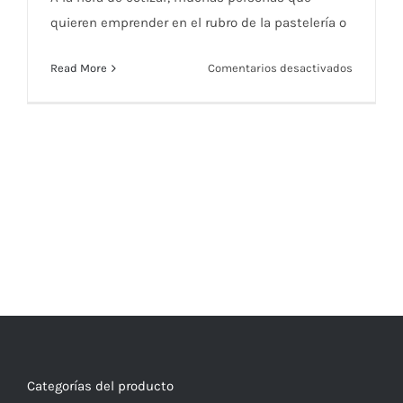
quieren emprender en el rubro de la pastelería o
en
Read More
Comentarios desactivados
¿Batidora
o
amasado
¿Y
la
revolved
Categorías del producto