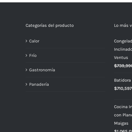
Categorías del producto
Lo más v
Calor
Congelad
Inclinad
Frío
Ventus
$
739,99
Gastronomía
Batidora
Panadería
$
710,597
Cocina In
con Plan
Maigas
$
1,065,0