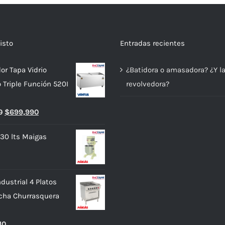
isto
Entradas recientes
or Tapa Vidrio
¿Batidora o amasadora? ¿Y l
o Triple Función 520I
revolvedora?
El
El
0
$
699,990
precio
precio
 30 lts Maigas
original
actual
era:
es:
$739,990.
$699,990.
dustrial 4 Platos
cha Churrasquera
10