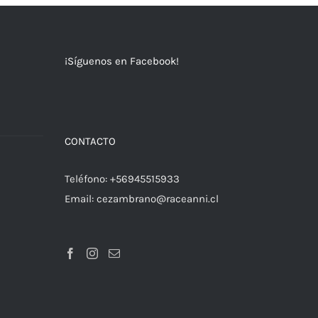
¡Síguenos en Facebook!
a
CONTACTO
Teléfono:
+56945515933
Email:
cezambrano@raceanni.cl