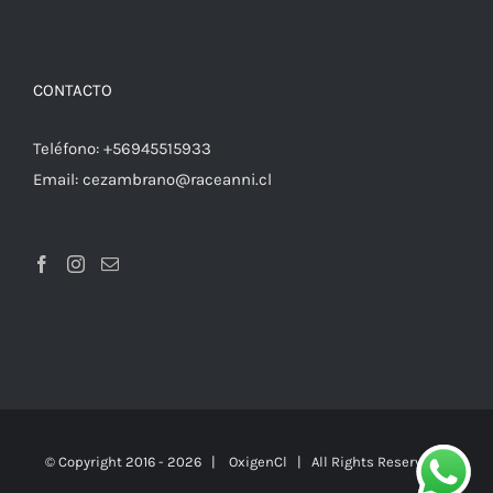
CONTACTO
Teléfono:
+56945515933
Email:
cezambrano@raceanni.cl
© Copyright 2016 -
2026 |
OxigenCl
| All Rights Reserved