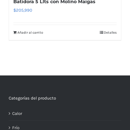
Batidora 5 Llts con Molino Maigas
$
205,990
Añadir al carrito
Detalles
Categorías del producto
Calor
Frío