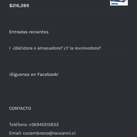
$195,597.
$175,090.
$
216,289
Entradas recientes
¿Batidora o amasadora? ¿Y la revolvedora?
¡Síguenos en Facebook!
CONTACTO
Teléfono:
+56945515933
Email:
cezambrano@raceanni.cl