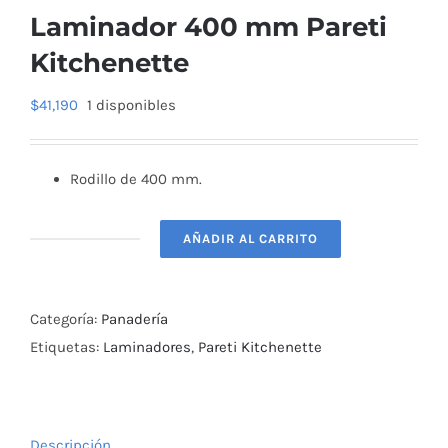
Laminador 400 mm Pareti
Kitchenette
$
41,190
1 disponibles
Rodillo de 400 mm.
AÑADIR AL CARRITO
Laminador
400
mm
Categoría:
Panadería
Pareti
Etiquetas:
Laminadores
,
Pareti Kitchenette
Kitchenette
cantidad
Descripción