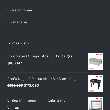
Gastronomía
Panadería
Lo más visto
Chocolatera 2 Depósitos 1.5 Lts Maigas
$
180,147
Anafe Negro 2 Platos Alto 43x43 cm Maigas
El
El
$
195,597
$
175,090
precio
precio
original
actual
Vitrina Mantenedora de Calor 3 Niveles
era:
es:
Ventus