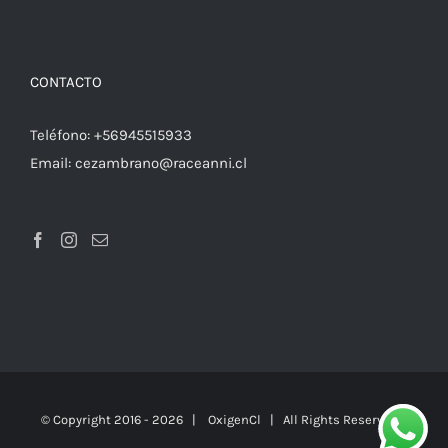
CONTACTO
Teléfono:
+56945515933
Email:
cezambrano@raceanni.cl
© Copyright 2016 -
2026 |
OxigenCl
| All Rights Reserved