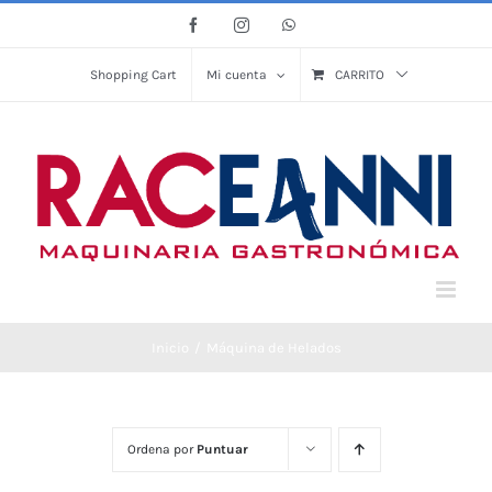
Saltar
Facebook
Instagram
WhatsApp
al
contenido
Shopping Cart
Mi cuenta
CARRITO
Inicio
Máquina de Helados
Ordena por
Puntuar