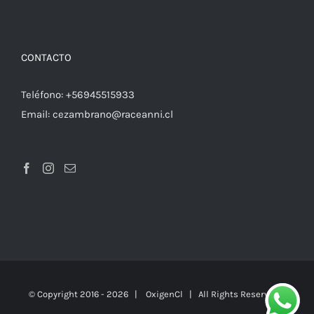
CONTACTO
Teléfono:
+56945515933
Email:
cezambrano@raceanni.cl
© Copyright 2016 -
2026 |
OxigenCl
| All Rights Reserved