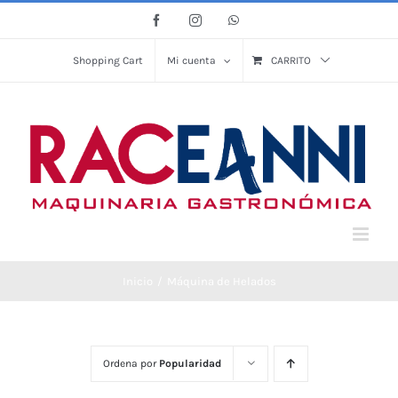
Saltar
Facebook
Instagram
WhatsApp
al
contenido
Shopping Cart
Mi cuenta
CARRITO
Inicio
Máquina de Helados
Ordena por
Popularidad